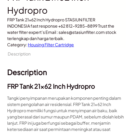
Hydropro
FRP Tank 21×62 Inch Hydropro STASIUN FILTER
INDONESIA fast response +62 812-9285-8899 Trust the
water filter expert’s Email : sales@stasiunfilter.com stock
terlengkap dan harga terbaik.
Category:
Housing Filter Cartridge
Description
Description
FRP Tank 21×62 Inch Hydropro
Tangki penyimpanan merupakan komponen penting dalam
sistem pengolahan air residensial. FRP Tank 21×62 Inch
Hydropro memiliki fungsi untuk menyimpan air baku, baik
yang berasal dari sumur maupun PDAM, sebelum diolah lebih
lanjut. FRP ini juga berfungsi sebagai buffer, menjamin
ketersediaan air saat permintaan meningkat atau saat