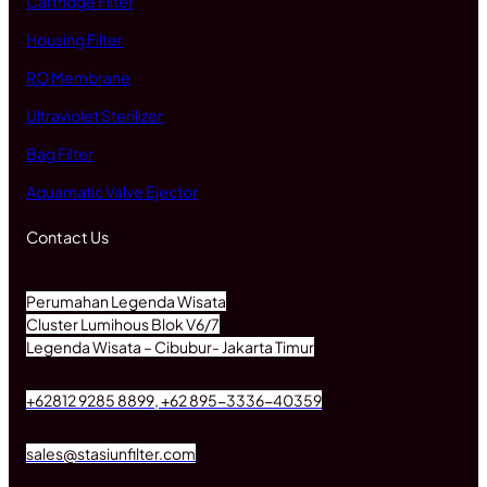
Cartridge Filter
Housing Filter
RO Membrane
Ultraviolet Sterilizer
Bag Filter
Aquamatic Valve Ejector
Contact Us
Perumahan Legenda Wisata
Cluster Lumihous Blok V6/7
Legenda Wisata – Cibubur- Jakarta Timur
+62812 9285 8899, +62 895-3336-40359
sales@stasiunfilter.com