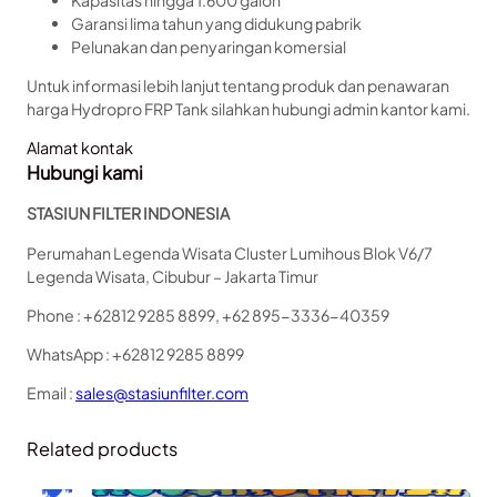
Kapasitas hingga 1.600 galon
Garansi lima tahun yang didukung pabrik
Pelunakan dan penyaringan komersial
Untuk informasi lebih lanjut tentang produk dan penawaran
harga Hydropro FRP Tank silahkan hubungi admin kantor kami.
Alamat kontak
Hubungi kami
STASIUN FILTER INDONESIA
Perumahan Legenda Wisata Cluster Lumihous Blok V6/7
Legenda Wisata, Cibubur – Jakarta Timur
Phone : +62812 9285 8899, +62 895-3336-40359
WhatsApp : +62812 9285 8899
Email :
sales@stasiunfilter.com
Related products