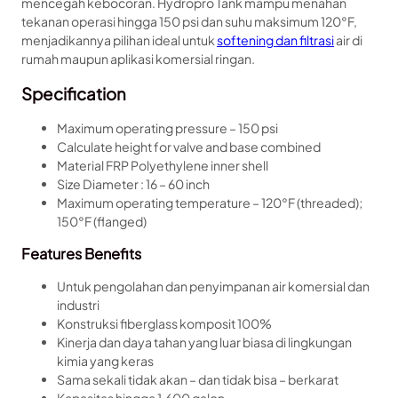
mencegah kebocoran. Hydropro Tank mampu menahan
tekanan operasi hingga 150 psi dan suhu maksimum 120°F,
menjadikannya pilihan ideal untuk
softening dan filtrasi
air di
rumah maupun aplikasi komersial ringan.
Specification
Maximum operating pressure – 150 psi
Calculate height for valve and base combined
Material FRP Polyethylene inner shell
Size Diameter : 16 – 60 inch
Maximum operating temperature – 120°F (threaded);
150°F (flanged)
Features Benefits
Untuk pengolahan dan penyimpanan air komersial dan
industri
Konstruksi fiberglass komposit 100%
Kinerja dan daya tahan yang luar biasa di lingkungan
kimia yang keras
Sama sekali tidak akan – dan tidak bisa – berkarat