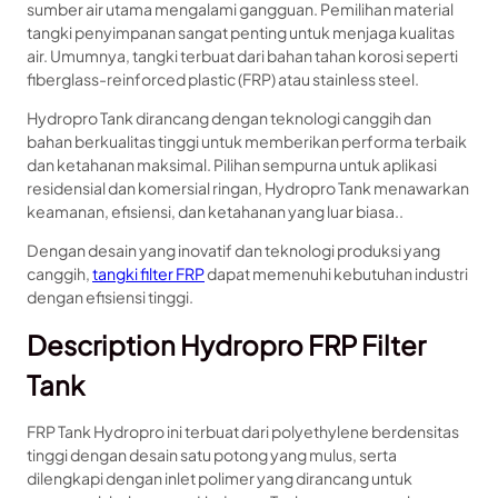
sumber air utama mengalami gangguan. Pemilihan material
tangki penyimpanan sangat penting untuk menjaga kualitas
air. Umumnya, tangki terbuat dari bahan tahan korosi seperti
fiberglass-reinforced plastic (FRP) atau stainless steel.
Hydropro Tank dirancang dengan teknologi canggih dan
bahan berkualitas tinggi untuk memberikan performa terbaik
dan ketahanan maksimal. Pilihan sempurna untuk aplikasi
residensial dan komersial ringan, Hydropro Tank menawarkan
keamanan, efisiensi, dan ketahanan yang luar biasa..
Dengan desain yang inovatif dan teknologi produksi yang
canggih,
tangki filter FRP
dapat memenuhi kebutuhan industri
dengan efisiensi tinggi.
Description Hydropro FRP Filter
Tank
FRP Tank Hydropro ini terbuat dari polyethylene berdensitas
tinggi dengan desain satu potong yang mulus, serta
dilengkapi dengan inlet polimer yang dirancang untuk