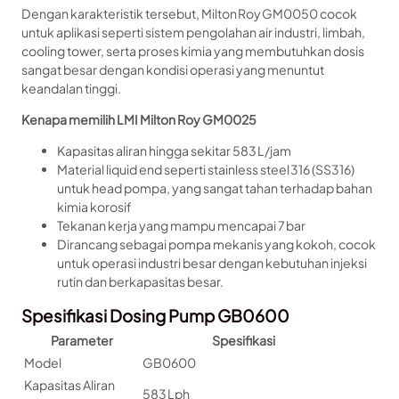
Dengan karakteristik tersebut, Milton Roy GM0050 cocok
untuk aplikasi seperti sistem pengolahan air industri, limbah,
cooling tower, serta proses kimia yang membutuhkan dosis
sangat besar dengan kondisi operasi yang menuntut
keandalan tinggi.
Kenapa memilih LMI Milton Roy GM0025
Kapasitas aliran hingga sekitar 583 L/jam
Material liquid end seperti stainless steel 316 (SS316)
untuk head pompa, yang sangat tahan terhadap bahan
kimia korosif
Tekanan kerja yang mampu mencapai 7 bar
Dirancang sebagai pompa mekanis yang kokoh, cocok
untuk operasi industri besar dengan kebutuhan injeksi
rutin dan berkapasitas besar.
Spesifikasi Dosing Pump GB0600
Parameter
Spesifikasi
Model
GB0600
Kapasitas Aliran
583 Lph