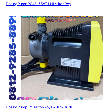
Dosing Pump P043‑358TI LMI Milton Roy
Dosing Pump LMI Milton Roy P+013‑718NI