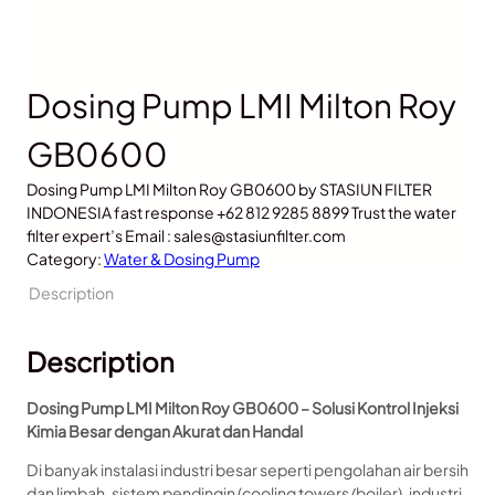
Dosing Pump LMI Milton Roy
GB0600
Dosing Pump LMI Milton Roy GB0600 by STASIUN FILTER
INDONESIA fast response +62 812 9285 8899 Trust the water
filter expert’s Email : sales@stasiunfilter.com
Category:
Water & Dosing Pump
Description
Description
Dosing Pump LMI Milton Roy GB0600 – Solusi Kontrol Injeksi
Kimia Besar dengan Akurat dan Handal
Di banyak instalasi industri besar seperti pengolahan air bersih
dan limbah, sistem pendingin (cooling towers/boiler), industri