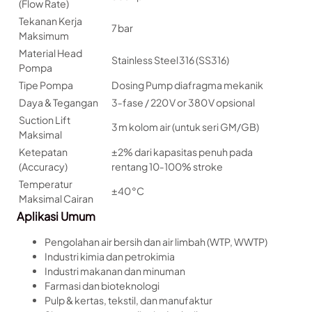
(Flow Rate)
Tekanan Kerja
7 bar
Maksimum
Material Head
Stainless Steel 316 (SS316)
Pompa
Tipe Pompa
Dosing Pump diafragma mekanik
Daya & Tegangan
3‑fase / 220 V or 380 V opsional
Suction Lift
3 m kolom air (untuk seri GM/GB)
Maksimal
Ketepatan
±2% dari kapasitas penuh pada
(Accuracy)
rentang 10‑100% stroke
Temperatur
±40 °C
Maksimal Cairan
Aplikasi Umum
Pengolahan air bersih dan air limbah (WTP, WWTP)
Industri kimia dan petrokimia
Industri makanan dan minuman
Farmasi dan bioteknologi
Pulp & kertas, tekstil, dan manufaktur