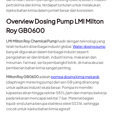
petrokimia dan kimia, terdapat tuntutan untuk melakukan
injeksi bahan kimia dalam jumlah besar dan konsisten.
Overview Dosing Pump LMI Milton
Roy GB0600
LMI Milton Roy Chemical Pump
hadir dengan teknologi yang
telah terbukti di berbagai industri global.
Water dosing pump
banyak digunakan dalam berbagai industri seperti
pengolahan air dan limbah, industri kimia, makanan dan
minuman, farmasi, serta pembangkit listrik, di mana akurasi
pemberian bahan kimia sangat penting.
Milton Roy GB0600
adalah
pompa dosing kimia mekanik
(diaphragm metering pump) dari seri GB yang dirancang
untuk aplikasi industri skala besar. Pompa ini memiliki
kapasitas aliran hingga sekitar 583 L/jam dan mampu bekerja
pada tekanan mencapai sekitar 7 bar. Material bagian
liquid‑end utama berupa stainless steel SS316, sehingga
cocok untuk injeksi bahan kimia agresif.