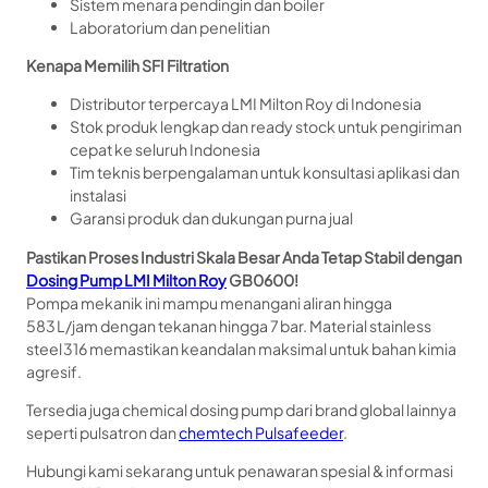
Sistem menara pendingin dan boiler
Laboratorium dan penelitian
Kenapa Memilih SFI Filtration
Distributor terpercaya LMI Milton Roy di Indonesia
Stok produk lengkap dan ready stock untuk pengiriman
cepat ke seluruh Indonesia
Tim teknis berpengalaman untuk konsultasi aplikasi dan
instalasi
Garansi produk dan dukungan purna jual
Pastikan Proses Industri Skala Besar Anda Tetap Stabil dengan
Dosing Pump LMI Milton Roy
GB0600!
Pompa mekanik ini mampu menangani aliran hingga
583 L/jam dengan tekanan hingga 7 bar. Material stainless
steel 316 memastikan keandalan maksimal untuk bahan kimia
agresif.
Tersedia juga chemical dosing pump dari brand global lainnya
seperti pulsatron dan
chemtech Pulsafeeder
.
Hubungi kami sekarang untuk penawaran spesial & informasi